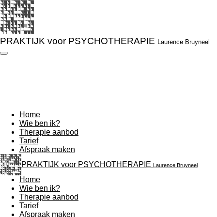
Ga
direct
naar
de
PRAKTIJK voor PSYCHOTHERAPIE
Laurence Bruyneel
hoofdinhoud
Home
Wie ben ik?
Therapie aanbod
Tarief
Afspraak maken
PRAKTIJK voor PSYCHOTHERAPIE
Laurence Bruyneel
Home
Wie ben ik?
Therapie aanbod
Tarief
Afspraak maken