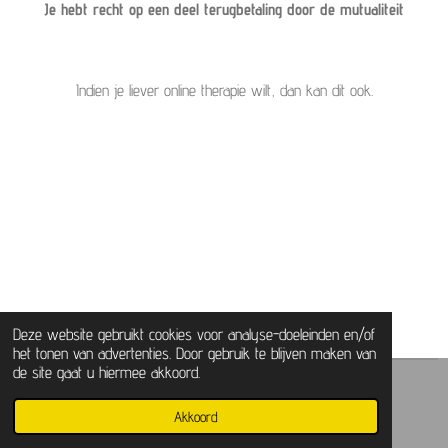
Je hebt recht op een deel terugbetaling door de mutualiteit
Indien je liever online therapie wilt, dan kan dit ook.
Deze website gebruikt cookies voor analyse-doeleinden en/of
het tonen van advertenties. Door gebruik te blijven maken van
de site gaat u hiermee akkoord.
© 2022 LaurenceBruyneel
Akkoord
Powered by
JouwWeb