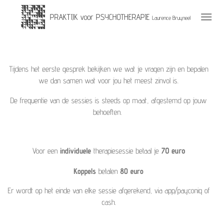
Ga
PRAKTIJK voor PSYCHOTHERAPIE
Laurence Bruyneel
direct
naar
de
hoofdinhoud
Tijdens het eerste gesprek bekijken we wat je vragen zijn en bepalen
we dan samen wat voor jou het meest zinvol is.
De frequentie van de sessies is steeds op maat, afgestemd op jouw
behoeften.
Voor een
individuele
therapiesessie betaal je
70 euro
Koppels
betalen
80 euro
Er wordt op het einde van elke sessie afgerekend, via app/payconiq of
cash.